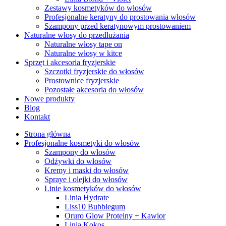
Zestawy kosmetyków do włosów
Profesjonalne keratyny do prostowania włosów
Szampony przed keratynowym prostowaniem
Naturalne włosy do przedłużania
Naturalne włosy tape on
Naturalne włosy w kitce
Sprzęt i akcesoria fryzjerskie
Szczotki fryzjerskie do włosów
Prostownice fryzjerskie
Pozostałe akcesoria do włosów
Nowe produkty
Blog
Kontakt
Strona główna
Profesjonalne kosmetyki do włosów
Szampony do włosów
Odżywki do włosów
Kremy i maski do włosów
Spraye i olejki do włosów
Linie kosmetyków do włosów
Linia Hydrate
Liss10 Bubblegum
Oruro Glow Proteiny + Kawior
Linia Kokos