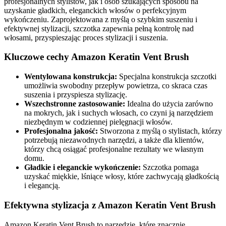
profesjonalnych stylistów, jak i osób szukających sposobu na
uzyskanie gładkich, eleganckich włosów o perfekcyjnym
wykończeniu. Zaprojektowana z myślą o szybkim suszeniu i
efektywnej stylizacji, szczotka zapewnia pełną kontrolę nad
włosami, przyspieszając proces stylizacji i suszenia.
Kluczowe cechy Amazon Keratin Vent Brush
Wentylowana konstrukcja:
Specjalna konstrukcja szczotki
umożliwia swobodny przepływ powietrza, co skraca czas
suszenia i przyspiesza stylizację.
Wszechstronne zastosowanie:
Idealna do użycia zarówno
na mokrych, jak i suchych włosach, co czyni ją narzędziem
niezbędnym w codziennej pielęgnacji włosów.
Profesjonalna jakość:
Stworzona z myślą o stylistach, którzy
potrzebują niezawodnych narzędzi, a także dla klientów,
którzy chcą osiągać profesjonalne rezultaty we własnym
domu.
Gładkie i eleganckie wykończenie:
Szczotka pomaga
uzyskać miękkie, lśniące włosy, które zachwycają gładkością
i elegancją.
Efektywna stylizacja z Amazon Keratin Vent Brush
Amazon Keratin Vent Brush to narzędzie, które znacznie