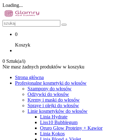
Loading...
0
Koszyk
0 Sztuk(a/i)
Nie masz żadnych produktów w koszyku
Strona główna
Profesjonalne kosmetyki do włosów
Szampony do włosów
Odżywki do włosów
Kremy i maski do włosów
Spraye i olejki do włosów
Linie kosmetyków do włosów
Linia Hydrate
Liss10 Bubblegum
Oruro Glow Proteiny + Kawior
Linia Kokos
Linia Blond + Violet