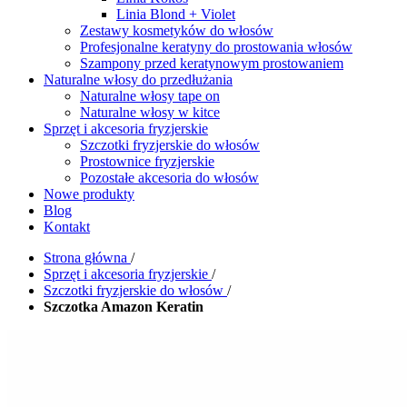
Linia Blond + Violet
Zestawy kosmetyków do włosów
Profesjonalne keratyny do prostowania włosów
Szampony przed keratynowym prostowaniem
Naturalne włosy do przedłużania
Naturalne włosy tape on
Naturalne włosy w kitce
Sprzęt i akcesoria fryzjerskie
Szczotki fryzjerskie do włosów
Prostownice fryzjerskie
Pozostałe akcesoria do włosów
Nowe produkty
Blog
Kontakt
Strona główna
/
Sprzęt i akcesoria fryzjerskie
/
Szczotki fryzjerskie do włosów
/
Szczotka Amazon Keratin