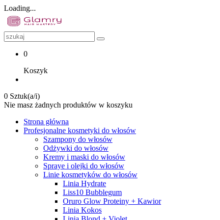
Loading...
0
Koszyk
0 Sztuk(a/i)
Nie masz żadnych produktów w koszyku
Strona główna
Profesjonalne kosmetyki do włosów
Szampony do włosów
Odżywki do włosów
Kremy i maski do włosów
Spraye i olejki do włosów
Linie kosmetyków do włosów
Linia Hydrate
Liss10 Bubblegum
Oruro Glow Proteiny + Kawior
Linia Kokos
Linia Blond + Violet