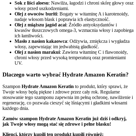
Sok z liści aloesu
: Nawilża, łagodzi i chroni skórę głowy oraz
włosy przed uszkodzeniami.
Olej z owoców buriti
: Bogaty w witaminę A i karotenoidy,
nadaje włosom blask i poprawia ich elastyczność.
Olej z miąższu jagód acai
: Źródło antyoksydantów i
kwasów tłuszczowych omega-3, wzmacnia włosy i zapobiega
ich łamliwości.
Masło z nasion kakaowca
: Odżywia, zmiękcza i wygładza
włosy, zapewniając im jedwabistą gładkość.
Olej z nasion marakui
: Zawiera witaminę C i flawonoidy,
chroni włosy przed wysoką temperaturą oraz promieniami
UV.
Dlaczego warto wybrać Hydrate Amazon Keratin?
Szampon
Hydrate Amazon Keratin
to produkt, który sprawi, że
Twoje włosy będą piękne i zdrowe przez cały rok. Regularne
stosowanie tego szamponu zapewnia im pełną ochronę, nawilżenie i
regenerację, co pozwala cieszyć się lśniącymi i gładkimi włosami
każdego dnia.
Zamów szampon Hydrate Amazon Keratin już dziś i odkryj,
jak Twoje włosy mogą stać się zdrowe i pełne blasku!
Klienci, którzy kupili ten produkt kupili również: