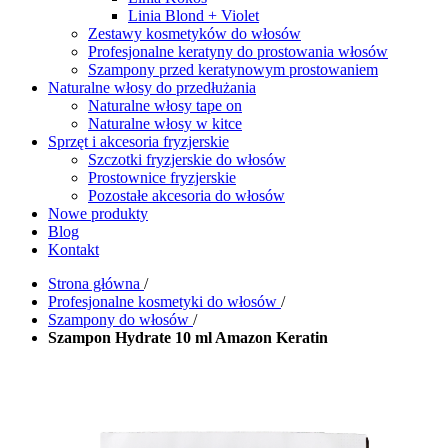
Linia Blond + Violet
Zestawy kosmetyków do włosów
Profesjonalne keratyny do prostowania włosów
Szampony przed keratynowym prostowaniem
Naturalne włosy do przedłużania
Naturalne włosy tape on
Naturalne włosy w kitce
Sprzęt i akcesoria fryzjerskie
Szczotki fryzjerskie do włosów
Prostownice fryzjerskie
Pozostałe akcesoria do włosów
Nowe produkty
Blog
Kontakt
Strona główna
/
Profesjonalne kosmetyki do włosów
/
Szampony do włosów
/
Szampon Hydrate 10 ml Amazon Keratin