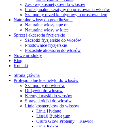
Zestawy kosmetyków do włosów
Profesjonalne keratyny do prostowania włosów
Szampony przed keratynowym prostowaniem
Naturalne włosy do przedłużania
Naturalne włosy tape on
Naturalne włosy w kitce
Sprzęt i akcesoria fryzjerskie
Szczotki fryzjerskie do włosów
Prostownice fryzjerskie
Pozostałe akcesoria do włosów
Nowe produkty
Blog
Kontakt
Strona główna
Profesjonalne kosmetyki do włosów
Szampony do włosów
Odżywki do włosów
Kremy i maski do włosów
Spraye i olejki do włosów
Linie kosmetyków do włosów
Linia Hydrate
Liss10 Bubblegum
Oruro Glow Proteiny + Kawior
Linia Kokos