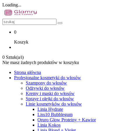
Loading...
0
Koszyk
0 Sztuk(a/i)
Nie masz żadnych produktów w koszyku
Strona główna
Profesjonalne kosmetyki do włosów
Szampony do włosów
Odżywki do włosów
Kremy i maski do włosów
Spraye i olejki do włosów
Linie kosmetyków do włosów
Linia Hydrate
Liss10 Bubblegum
Oruro Glow Proteiny + Kawior
Linia Kokos
Linia Blond + Violet