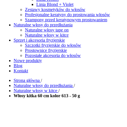
Linia Blond + Violet
Zestawy kosmetyków do włosów
Profesjonalne keratyny do prostowania włosów
Szampony przed keratynowym prostowaniem
Naturalne włosy do przedłużania
Naturalne włosy tape on
Naturalne włosy w kitce
Sprzęt i akcesoria fryzjerskie
Szczotki fryzjerskie do włosów
Prostownice fryzjerskie
Pozostałe akcesoria do włosów
Nowe produkty
Blog
Kontakt
Strona główna
/
Naturalne włosy do przedłużania
/
Naturalne włosy w kitce
/
Włosy kitka 60 cm kolor 613 - 50 g