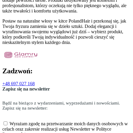
dodaje pewności siebie. Produkt dedykowany jest kobietom i
profesjonalistom, którzy oczekują nie tylko pięknego wyglądu, ale
także trwałości i komfortu użytkowania.
Postaw na naturalne włosy w kitce PolandHair i przekonaj się, jak
Twoja fryzura zamienia się w dzieło sztuki. Dodaj elegancji i
wyrafinowania swojemu wyglądowi już dziś – wybierz produkt,
który podkreśli Twoją indywidualność i pozwoli cieszyć się
nieskazitelnym stylem każdego dnia.
Zadzwoń:
+48 697 027 168
Zapisz się na newsletter
Bądź na bieżąco z wydarzeniami, wyprzedażami i nowościami.
Zapisz się na newsletter:
Wyrażam zgodę na przetwarzanie moich danych osobowych w
celach oraz zakresie realizacji usług Newsletter w Polityce