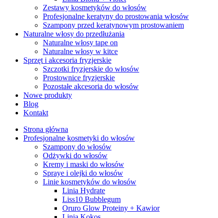
Zestawy kosmetyków do włosów
Profesjonalne keratyny do prostowania włosów
Szampony przed keratynowym prostowaniem
Naturalne włosy do przedłużania
Naturalne włosy tape on
Naturalne włosy w kitce
Sprzęt i akcesoria fryzjerskie
Szczotki fryzjerskie do włosów
Prostownice fryzjerskie
Pozostałe akcesoria do włosów
Nowe produkty
Blog
Kontakt
Strona główna
Profesjonalne kosmetyki do włosów
Szampony do włosów
Odżywki do włosów
Kremy i maski do włosów
Spraye i olejki do włosów
Linie kosmetyków do włosów
Linia Hydrate
Liss10 Bubblegum
Oruro Glow Proteiny + Kawior
Linia Kokos