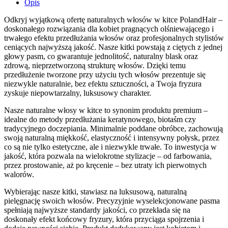
Opis
Odkryj wyjątkową ofertę naturalnych włosów w kitce PolandHair –
doskonałego rozwiązania dla kobiet pragnących olśniewającego i
trwałego efektu przedłużania włosów oraz profesjonalnych stylistów
ceniących najwyższą jakość. Nasze kitki powstają z ciętych z jednej
głowy pasm, co gwarantuje jednolitość, naturalny blask oraz
zdrową, nieprzetworzoną strukturę włosów. Dzięki temu
przedłużenie tworzone przy użyciu tych włosów prezentuje się
niezwykle naturalnie, bez efektu sztuczności, a Twoja fryzura
zyskuje niepowtarzalny, luksusowy charakter.
Nasze naturalne włosy w kitce to synonim produktu premium –
idealne do metody przedłużania keratynowego, biotaśm czy
tradycyjnego doczepiania. Minimalnie poddane obróbce, zachowują
swoją naturalną miękkość, elastyczność i intensywny połysk, przez
co są nie tylko estetyczne, ale i niezwykle trwałe. To inwestycja w
jakość, która pozwala na wielokrotne stylizacje – od farbowania,
przez prostowanie, aż po kręcenie – bez utraty ich pierwotnych
walorów.
Wybierając nasze kitki, stawiasz na luksusową, naturalną
pielęgnację swoich włosów. Precyzyjnie wyselekcjonowane pasma
spełniają najwyższe standardy jakości, co przekłada się na
doskonały efekt końcowy fryzury, która przyciąga spojrzenia i