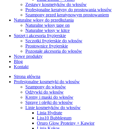
Zestawy kosmetyków do włosów
Profesjonalne keratyny do prostowania włosów
Szampony przed keratynowym prostowaniem
Naturalne włosy do przedłużania
Naturalne włosy tape on
Naturalne włosy w kitce
Sprzęt i akcesoria fryzjerskie
Szczotki fryzjerskie do włosów
Prostownice fryzjerskie
Pozostałe akcesoria do włosów
Nowe produkty
Blog
Kontakt
Strona główna
Profesjonalne kosmetyki do włosów
Szampony do włosów
Odżywki do włosów
Kremy i maski do włosów
Spraye i olejki do włosów
Linie kosmetyków do włosów
Linia Hydrate
Liss10 Bubblegum
Oruro Glow Proteiny + Kawior
Linia Kokos