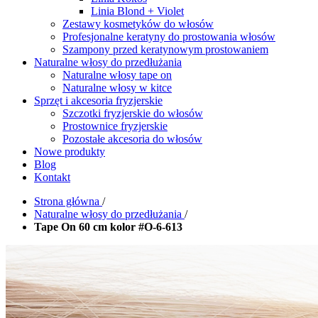
Linia Blond + Violet
Zestawy kosmetyków do włosów
Profesjonalne keratyny do prostowania włosów
Szampony przed keratynowym prostowaniem
Naturalne włosy do przedłużania
Naturalne włosy tape on
Naturalne włosy w kitce
Sprzęt i akcesoria fryzjerskie
Szczotki fryzjerskie do włosów
Prostownice fryzjerskie
Pozostałe akcesoria do włosów
Nowe produkty
Blog
Kontakt
Strona główna
/
Naturalne włosy do przedłużania
/
Tape On 60 cm kolor #O-6-613