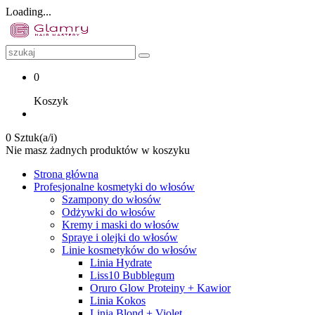
Loading...
0
Koszyk
0 Sztuk(a/i)
Nie masz żadnych produktów w koszyku
Strona główna
Profesjonalne kosmetyki do włosów
Szampony do włosów
Odżywki do włosów
Kremy i maski do włosów
Spraye i olejki do włosów
Linie kosmetyków do włosów
Linia Hydrate
Liss10 Bubblegum
Oruro Glow Proteiny + Kawior
Linia Kokos
Linia Blond + Violet