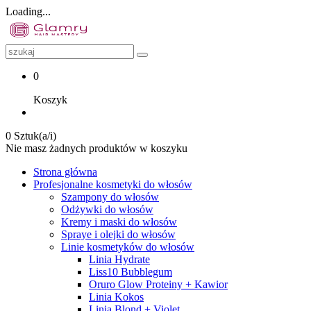
Loading...
0
Koszyk
0 Sztuk(a/i)
Nie masz żadnych produktów w koszyku
Strona główna
Profesjonalne kosmetyki do włosów
Szampony do włosów
Odżywki do włosów
Kremy i maski do włosów
Spraye i olejki do włosów
Linie kosmetyków do włosów
Linia Hydrate
Liss10 Bubblegum
Oruro Glow Proteiny + Kawior
Linia Kokos
Linia Blond + Violet