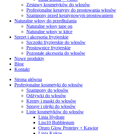
Zestawy kosmetyków do włosów
Profesjonalne keratyny do prostowania włosów
Szampony przed keratynowym prostowaniem
Naturalne włosy do przedłużania
Naturalne włosy tape on
Naturalne włosy w kitce
Sprzęt i akcesoria fryzjerskie
Szczotki fryzjerskie do włosów
Prostownice fryzjerskie
Pozostałe akcesoria do włosów
Nowe produkty
Blog
Kontakt
Strona główna
Profesjonalne kosmetyki do włosów
Szampony do włosów
Odżywki do włosów
Kremy i maski do włosów
Spraye i olejki do włosów
Linie kosmetyków do włosów
Linia Hydrate
Liss10 Bubblegum
Oruro Glow Proteiny + Kawior
Linia Kokos