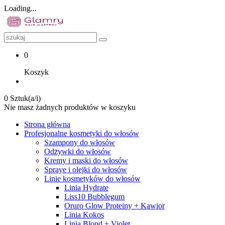
Loading...
0
Koszyk
0 Sztuk(a/i)
Nie masz żadnych produktów w koszyku
Strona główna
Profesjonalne kosmetyki do włosów
Szampony do włosów
Odżywki do włosów
Kremy i maski do włosów
Spraye i olejki do włosów
Linie kosmetyków do włosów
Linia Hydrate
Liss10 Bubblegum
Oruro Glow Proteiny + Kawior
Linia Kokos
Linia Blond + Violet