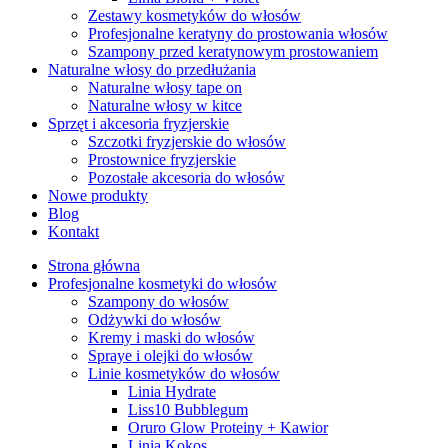
Zestawy kosmetyków do włosów
Profesjonalne keratyny do prostowania włosów
Szampony przed keratynowym prostowaniem
Naturalne włosy do przedłużania
Naturalne włosy tape on
Naturalne włosy w kitce
Sprzęt i akcesoria fryzjerskie
Szczotki fryzjerskie do włosów
Prostownice fryzjerskie
Pozostałe akcesoria do włosów
Nowe produkty
Blog
Kontakt
Strona główna
Profesjonalne kosmetyki do włosów
Szampony do włosów
Odżywki do włosów
Kremy i maski do włosów
Spraye i olejki do włosów
Linie kosmetyków do włosów
Linia Hydrate
Liss10 Bubblegum
Oruro Glow Proteiny + Kawior
Linia Kokos