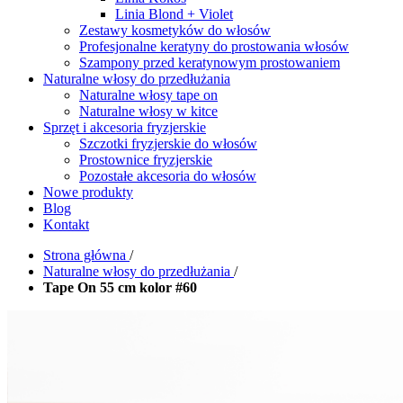
Linia Blond + Violet
Zestawy kosmetyków do włosów
Profesjonalne keratyny do prostowania włosów
Szampony przed keratynowym prostowaniem
Naturalne włosy do przedłużania
Naturalne włosy tape on
Naturalne włosy w kitce
Sprzęt i akcesoria fryzjerskie
Szczotki fryzjerskie do włosów
Prostownice fryzjerskie
Pozostałe akcesoria do włosów
Nowe produkty
Blog
Kontakt
Strona główna
/
Naturalne włosy do przedłużania
/
Tape On 55 cm kolor #60