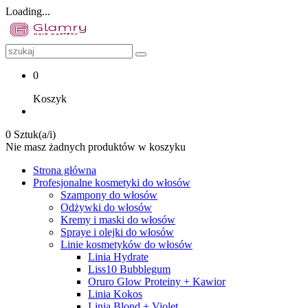
Loading...
0
Koszyk
0 Sztuk(a/i)
Nie masz żadnych produktów w koszyku
Strona główna
Profesjonalne kosmetyki do włosów
Szampony do włosów
Odżywki do włosów
Kremy i maski do włosów
Spraye i olejki do włosów
Linie kosmetyków do włosów
Linia Hydrate
Liss10 Bubblegum
Oruro Glow Proteiny + Kawior
Linia Kokos
Linia Blond + Violet