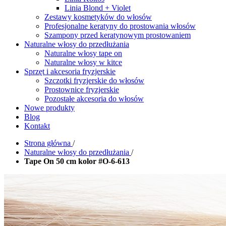
Linia Blond + Violet
Zestawy kosmetyków do włosów
Profesjonalne keratyny do prostowania włosów
Szampony przed keratynowym prostowaniem
Naturalne włosy do przedłużania
Naturalne włosy tape on
Naturalne włosy w kitce
Sprzęt i akcesoria fryzjerskie
Szczotki fryzjerskie do włosów
Prostownice fryzjerskie
Pozostałe akcesoria do włosów
Nowe produkty
Blog
Kontakt
Strona główna
/
Naturalne włosy do przedłużania
/
Tape On 50 cm kolor #O-6-613