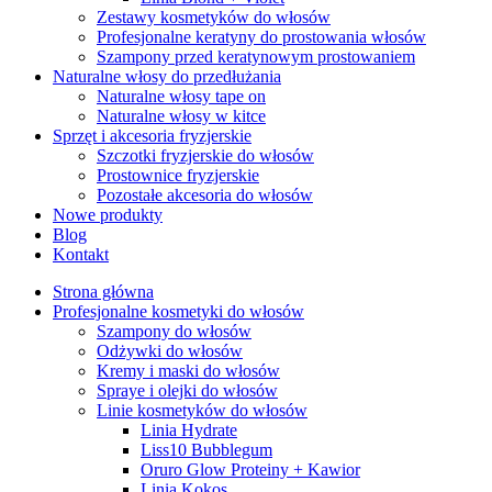
Zestawy kosmetyków do włosów
Profesjonalne keratyny do prostowania włosów
Szampony przed keratynowym prostowaniem
Naturalne włosy do przedłużania
Naturalne włosy tape on
Naturalne włosy w kitce
Sprzęt i akcesoria fryzjerskie
Szczotki fryzjerskie do włosów
Prostownice fryzjerskie
Pozostałe akcesoria do włosów
Nowe produkty
Blog
Kontakt
Strona główna
Profesjonalne kosmetyki do włosów
Szampony do włosów
Odżywki do włosów
Kremy i maski do włosów
Spraye i olejki do włosów
Linie kosmetyków do włosów
Linia Hydrate
Liss10 Bubblegum
Oruro Glow Proteiny + Kawior
Linia Kokos