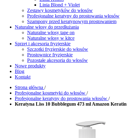
Linia Blond + Violet
Zestawy kosmetyków do włosów
Profesjonalne keratyny do prostowania włosów
Szampony przed keratynowym prostowaniem
Naturalne włosy do przedłużania
Naturalne włosy tape on
Naturalne włosy w kitce
Sprzęt i akcesoria fryzjerskie
Szczotki fryzjerskie do włosów
Prostownice fryzjerskie
Pozostałe akcesoria do włosów
Nowe produkty
Blog
Kontakt
Strona główna
/
Profesjonalne kosmetyki do włosów
/
Profesjonalne keratyny do prostowania włosów
/
Keratyna Liss 10 Bubblegum 473 ml Amazon Keratin