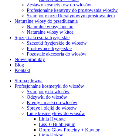
Zestawy kosmetyków do włosów
Profesjonalne keratyny do prostowania włosów
Szampony przed keratynowym prostowaniem
Naturalne włosy do przedłużania
Naturalne włosy tape on
Naturalne włosy w kitce
Sprzęt i akcesoria fryzjerskie
Szczotki fryzjerskie do włosów
Prostownice fryzjerskie
Pozostałe akcesoria do włosów
Nowe produkty
Blog
Kontakt
Strona główna
Profesjonalne kosmetyki do włosów
Szampony do włosów
Odżywki do włosów
Kremy i maski do włosów
Spraye i olejki do włosów
Linie kosmetyków do włosów
Linia Hydrate
Liss10 Bubblegum
Oruro Glow Proteiny + Kawior
Linia Kokos