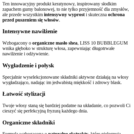
Ten innowacyjny produkt keratynowy, inspirowany słodkim
zapachem gumy balonowej, to nie tylko przyjemność dla zmysłów,
ale przede wszystkim
intensywny wyprost
i skuteczna
ochrona
przed puszeniem się włosów
.
Intensywne nawilżenie
Wzbogacony o
organiczne masło shea
, LISS 10 BUBBLEGUM
wnika głęboko w strukturę włosa, zapewniając długotrwałe
nawilżenie i odżywienie.
Wygładzenie i połysk
Specjalnie wyselekcjonowane składniki aktywne działają na włosy
wygładzająco, nadając im jedwabistą miękkość i zdrowy blask.
Łatwość stylizacji
Twoje włosy staną się bardziej podatne na układanie, co pozwoli Ci
cieszyć się perfekcyjną fryzurą każdego dnia.
Organiczne składniki
Formuła wzbogacona o
naturalne ekstrakty
, które pielęgnują