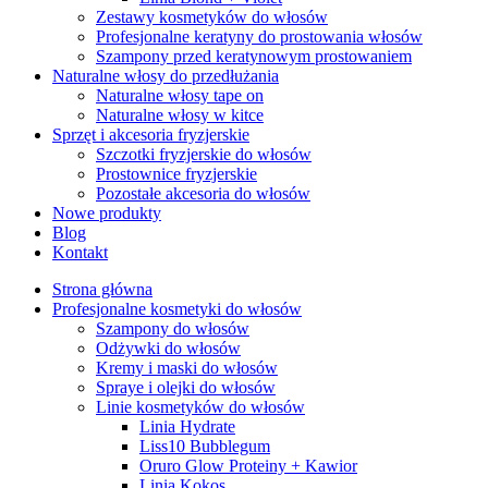
Zestawy kosmetyków do włosów
Profesjonalne keratyny do prostowania włosów
Szampony przed keratynowym prostowaniem
Naturalne włosy do przedłużania
Naturalne włosy tape on
Naturalne włosy w kitce
Sprzęt i akcesoria fryzjerskie
Szczotki fryzjerskie do włosów
Prostownice fryzjerskie
Pozostałe akcesoria do włosów
Nowe produkty
Blog
Kontakt
Strona główna
Profesjonalne kosmetyki do włosów
Szampony do włosów
Odżywki do włosów
Kremy i maski do włosów
Spraye i olejki do włosów
Linie kosmetyków do włosów
Linia Hydrate
Liss10 Bubblegum
Oruro Glow Proteiny + Kawior
Linia Kokos