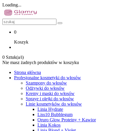
Loading...
0
Koszyk
0 Sztuk(a/i)
Nie masz żadnych produktów w koszyku
Strona główna
Profesjonalne kosmetyki do włosów
Szampony do włosów
Odżywki do włosów
Kremy i maski do włosów
Spraye i olejki do włosów
Linie kosmetyków do włosów
Linia Hydrate
Liss10 Bubblegum
Oruro Glow Proteiny + Kawior
Linia Kokos
Linia Blond + Violet