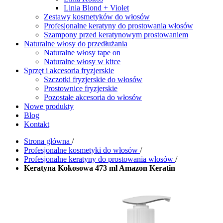
Linia Blond + Violet
Zestawy kosmetyków do włosów
Profesjonalne keratyny do prostowania włosów
Szampony przed keratynowym prostowaniem
Naturalne włosy do przedłużania
Naturalne włosy tape on
Naturalne włosy w kitce
Sprzęt i akcesoria fryzjerskie
Szczotki fryzjerskie do włosów
Prostownice fryzjerskie
Pozostałe akcesoria do włosów
Nowe produkty
Blog
Kontakt
Strona główna
/
Profesjonalne kosmetyki do włosów
/
Profesjonalne keratyny do prostowania włosów
/
Keratyna Kokosowa 473 ml Amazon Keratin