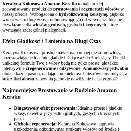
Keratyna Kokosowa Amazon Keratin
to najbardziej
zaawansowany produkt do
prostowania
i
regeneracji włosów
w
naszej ofercie. Wzbogacona o
hydrolizowaną keratynę
, głęboko
wnika w strukturę włosa, odbudowując go od wewnątrz. Idealne
rozwiązanie dla
włosów grubych, gęstych i kręconych
, które
wymagają szczególnej pielęgnacji.
Efekt Gładkości i Lśnienia na Długi Czas
Keratyna Kokosowa prostuje nawet najbardziej niesforne włosy,
pozostawiając je idealnie gładkie i lśniące aż do 5 miesięcy. Dzięki
unikalnej formule Twoje włosy będą nie tylko proste, ale także
intensywnie
zregenerowane
i
odżywione
.
Aminokwasy jedwabiu
otulają każde pasmo, nadając mu miękkość i niezrównany połysk, a
sok z liści aloesu
zapewnia głębokie nawilżenie i elastyczność.
Najmocniejsze Prostowanie w Rodzinie Amazon
Keratin
Długotrwały efekt prostowania:
Idealnie proste i gładkie
włosy, nawet w przypadku grubych, gęstych i kręconych
pasm.
Głęboka regeneracja:
Keratyna Kokosowa naprawia
uszkodzenia, odbudowując strukturę włosów od środka i