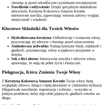
chroniąc je przed szkodliwymi czynnikami zewnętrznymi.
Nawilżenie i odżywienie:
Dzięki specjalnym składnikom
aktywnym, Keratyna Kokosowa Amazon Keratin
intensywnie nawilża, zapewniając włosom zdrowy wygląd,
elastyczność i witalność.
Kluczowe Składniki dla Twoich Włosów
Hydrolizowana keratyna:
Odbudowuje i wzmacnia włosy,
przywracając im zdrowie i chroniąc przed zniszczeniem.
Aminokwasy jedwabiu:
Nadają lustrzany blask, miękkość i
gładkość, pozostawiając włosy wyjątkowo przyjemne w
dotyku.
Sok z liści aloesu:
Intensywnie nawilża i odżywia włosy,
sprawiając, że stają się pełne życia i elastyczne.
Pielęgnacja, Która Zmienia Twoje Włosy
Z
Keratyną Kokosową Amazon Keratin
Twoje włosy będą
wyglądały zdrowo, lśniąco i będą łatwiejsze w codziennej stylizacji.
Długotrwałe nawilżenie, regeneracja i ochrona – wszystko w
jednym produkcie, który daje efekt pięknych, gładkich włosów na
długo.