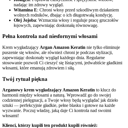
nadając im zdrowy wygląd.
Witamina E
: Chroni włosy przed szkodliwym działaniem
wolnych rodników, dbając o ich długotrwałą kondycję.
Olej Jojoba
: Wzmacnia włosy i reguluje pracę gruczołów
łojowych, zapewniając doskonałą równowagę.
Pełna kontrola nad niesfornymi włosami
Krem wygładzający
Argan Amazon Keratin
nie tylko eliminuje
puszenie się włosów, ale również chroni je podczas stylizacji,
zapewniając doskonały wygląd każdego dnia. Regularne
stosowanie pozwoli Ci cieszyć się lśniącymi, jedwabiście gładkimi
włosami, które emanują zdrowiem i siłą.
Twój rytuał piękna
Arganowy krem wygładzający Amazon Keratin
to klucz do
harmonii między włosami a naturą. Wprowadź go do swojej
codziennej pielęgnacji, a Twoje włosy będą wyglądać jak dzieło
sztuki — perfekcyjnie gładkie, pełne blasku i gotowe na każde
wyzwanie. Poczuj władzę, jaką daje Ci kontrola nad swoimi
włosami!
Klienci, którzy kupili ten produkt kupili również: