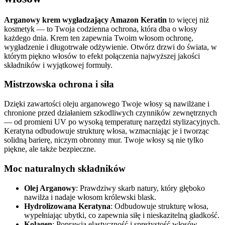
Arganowy krem wygładzający Amazon Keratin
to więcej niż
kosmetyk — to Twoja codzienna ochrona, która dba o włosy
każdego dnia. Krem ten zapewnia Twoim włosom ochronę,
wygładzenie i długotrwałe odżywienie. Otwórz drzwi do świata, w
którym piękno włosów to efekt połączenia najwyższej jakości
składników i wyjątkowej formuły.
Mistrzowska ochrona i siła
Dzięki zawartości oleju arganowego Twoje włosy są nawilżane i
chronione przed działaniem szkodliwych czynników zewnętrznych
— od promieni UV po wysoką temperaturę narzędzi stylizacyjnych.
Keratyna odbudowuje strukturę włosa, wzmacniając je i tworząc
solidną barierę, niczym obronny mur. Twoje włosy są nie tylko
piękne, ale także bezpieczne.
Moc naturalnych składników
Olej Arganowy
: Prawdziwy skarb natury, który głęboko
nawilża i nadaje włosom królewski blask.
Hydrolizowana Keratyna
: Odbudowuje strukturę włosa,
wypełniając ubytki, co zapewnia siłę i nieskazitelną gładkość.
Kolagen
: Poprawia elastyczność i sprężystość włosów,