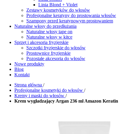
Linia Blond + Violet
Zestawy kosmetyków do włosów
Profesjonalne keratyny do prostowania włosów
Szampony przed keratynowym prostowaniem
Naturalne włosy do przedłużania
Naturalne włosy tape on
Naturalne włosy w kitce
Sprzęt i akcesoria fryzjerskie
Szczotki fryzjerskie do włosów
Prostownice fryzjerskie
Pozostałe akcesoria do włosów
Nowe produkty
Blog
Kontakt
Strona główna
/
Profesjonalne kosmetyki do włosów
/
Kremy i maski do włosów
/
Krem wygładzający Argan 236 ml Amazon Keratin