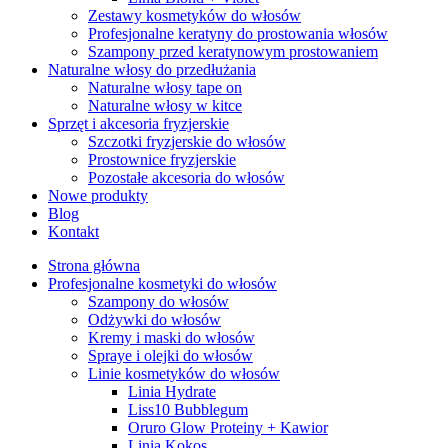
Zestawy kosmetyków do włosów
Profesjonalne keratyny do prostowania włosów
Szampony przed keratynowym prostowaniem
Naturalne włosy do przedłużania
Naturalne włosy tape on
Naturalne włosy w kitce
Sprzęt i akcesoria fryzjerskie
Szczotki fryzjerskie do włosów
Prostownice fryzjerskie
Pozostałe akcesoria do włosów
Nowe produkty
Blog
Kontakt
Strona główna
Profesjonalne kosmetyki do włosów
Szampony do włosów
Odżywki do włosów
Kremy i maski do włosów
Spraye i olejki do włosów
Linie kosmetyków do włosów
Linia Hydrate
Liss10 Bubblegum
Oruro Glow Proteiny + Kawior
Linia Kokos